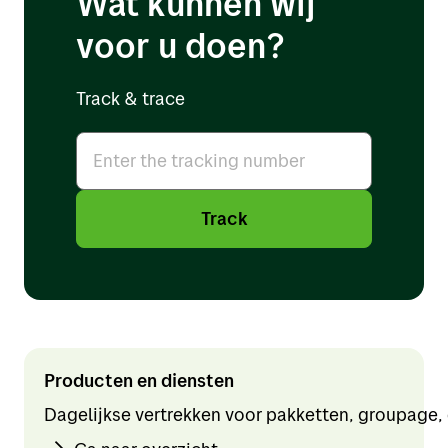
Wat kunnen wij
Contactinformatie
Projecten
Denemarken
voor u doen?
Over Bring
Expeditie
Engeland
Vacatures
Track & trace
Spanje
Track & trace
Gibraltar
Home
Ierland
Track
My profile
Duitsland
Estland
Litouwen
Letland
Producten en diensten
Portugal
Dagelijkse vertrekken voor pakketten, groupage,