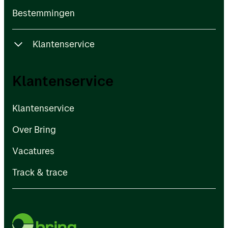
Bestemmingen
Klantenservice
Klantenservice
Klantenservice
Over Bring
Klantenservice
Vacatures
Over Bring
Track & trace
Vacatures
Track & trace